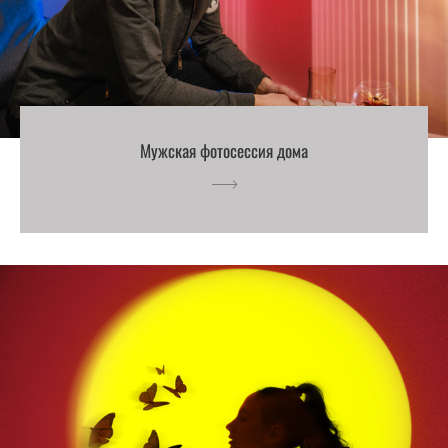
Мужская фотосессия дома