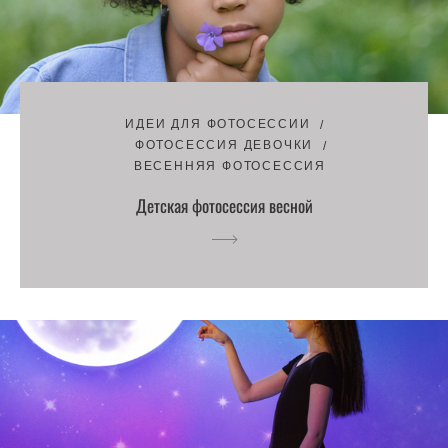
ИДЕИ ДЛЯ ФОТОСЕССИИ
ФОТОСЕССИЯ ДЕВОЧКИ
ВЕСЕННЯЯ ФОТОСЕССИЯ
Детская фотосессия весной