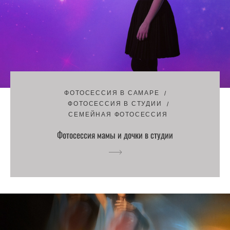
ФОТОСЕССИЯ В САМАРЕ
ФОТОСЕССИЯ В СТУДИИ
СЕМЕЙНАЯ ФОТОСЕССИЯ
Фотосессия мамы и дочки в студии