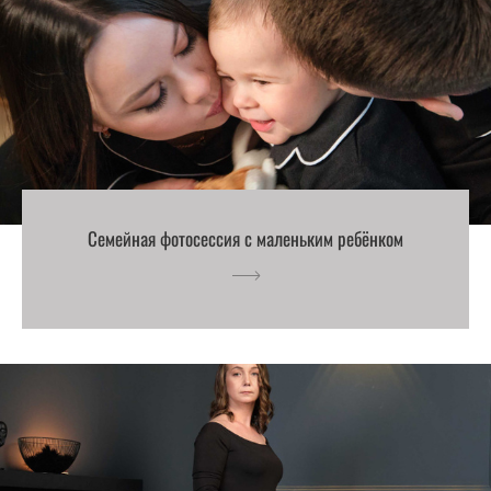
Семейная фотосессия с маленьким ребёнком